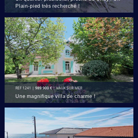
Plain-pied très recherché !
REF 1241 |
989 900 €
| VAUX SUR MER
Une magnifique villa de charme !