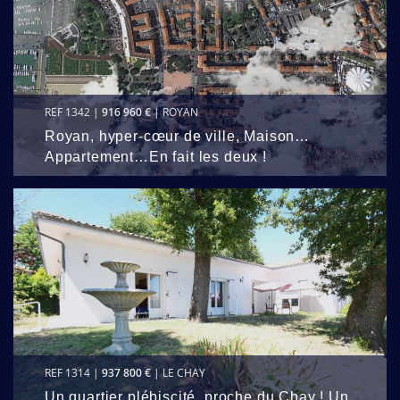
REF 1342 |
916 960 €
| ROYAN
Royan, hyper-cœur de ville, Maison…
Appartement…En fait les deux !
REF 1314 |
937 800 €
| LE CHAY
Un quartier plébiscité, proche du Chay ! Un