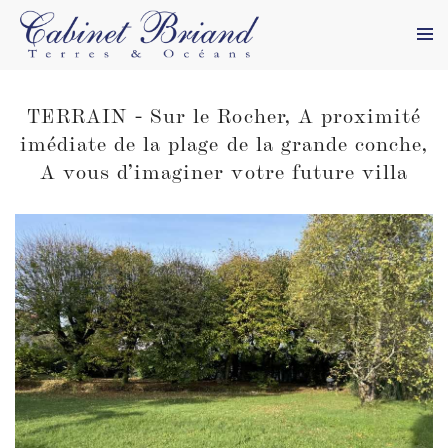
TERRAIN - Sur le Rocher, A proximité
imédiate de la plage de la grande conche,
Villas, Maisons &
Cabinet Briand Agence
A vous d’imaginer votre future villa
Terrains
Immobilière
Appartements
62 boulevard Briand
17200 Royan
Commerces
cabinet.briand@wanadoo.fr
Tél +33 (0)5 46 23 86 92
Estimations
Fax 05 46 23 86 53
Vidéos
l'Agence
Contact
Honoraires & Mentions
légales