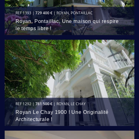
REF 1393 |
729 400 €
| ROYAN, PONTAILLAC
Royan, Pontaillac, Une maison qui respire
le temps libre !
REF 1292 |
781 500 €
| ROYAN, LE CHAY
Royan Le Chay 1900 ! Une Originalité
Architecturale !