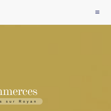
Cabinet Briand Agence Immobilière
62 boulevard Briand
7200 Royan
cabinet.briand@wanadoo.fr
Tél +33 (0)5 46 23 86 92
Fax 05 46 23 86 53
mmerces
rs sur Royan