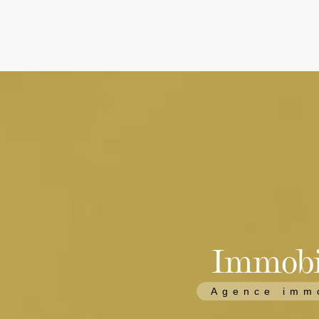
Villas, Maisons & Ter
Appartements
Commerces
Estimations
Vidéos
Immobi
l'Agence
Contact
Agence immo
Honoraires & Ment