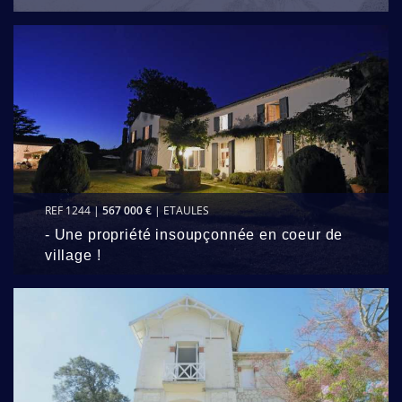
REF 1244 |
567 000 €
| ETAULES
- Une propriété insoupçonnée en coeur de
village !